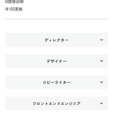
健康診断
年1回実施
ディレクター
仕事内容
デザイナー
プロジェクト全体をデザインの視点で俯瞰し、企画
から制作、納品まで一貫してディレクションしてい
仕事内容
く職種。プロジェクトにおけるビジュアル全体のク
コピーライター
グラフィック・Web・UIなど案件は多岐に渡るため
オリティコントロールをしていく重要な役割で、ク
得意なものをメインに担当していただきます。
ライアントとのコミュニケーションなども含めて非
仕事内容
ビジュアルや冊子など紙媒体に関するデザイン・
フロントエンドエンジニア
常にやりがいのあるポジションです。
弊社で制作するクリエイティブ全般を下支えするテ
Webサイト・アプリ・その他プロジェクトにおける