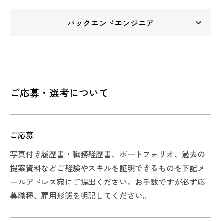
キストを制作する職種です。
デザイン業務全般をIllustratorやPhotoshop、XD、
仕事内容
広告・プロモーションにおけるコンセプトワークか
バックエンドエンジニア
応募資格
Figmaなどのデザインツールを用いて、自在にビジ
フロントエンドエンジニア、バックエンドエンジニ
ら、企画立案、取材、原稿作成、コピーライティン
ュアルやデザイン制作する職種です。
【必須スキル】
アそれぞれの募集となります。
グなどを行います。
仕事内容
案件の内容によっては、ディレクションや企画立案
・3年以上の制作経験がある方
TypeScript、React.js、Next.js、Laravelを活用した
また、取材案件なども多数あるため日本全国さまざ
クライアント案件において、サーバーサイドアプリ
なども行っていただきます。
開発、WordPress・EC-CUBEなどのオープンソース
まな現場への出張もあります。
ケーションの設計・開発・運用をお任せします。
ご応募・選考について
【歓迎スキル・経験】
を利用した構築、VR・ARの実装など。
安定性と拡張性を兼ね備えたシステムを創り上げ、
※歓迎スキルは必須ではありません。
担当いただく箇所に応じた、仕様設計からプログラ
応募資格
フロントエンドエンジニアやデザイナーと連携しな
・ディレクションの実務経験
応募資格
ミングなども行っていただきます。
【必須スキル】
ご応募
がらプロジェクトをダイナミックに進めていただき
・印刷に関わる知識
【必須スキル】
・Illustrator／Photoshop／XD／Figmaいずれかのツ
ます。
写真付き履歴書・職務経歴書、ポートフォリオ、過去の
・企画立案及びマーケティング職の経験
・ポートフォリオを提出できる方
ールを支障なく使える
応募資格
提案資料などご経験やスキルを証明できるものを下記メ
・HTML／CSSに関する基本的な知識
ールアドレス宛にご提出ください。お手数ですが必ず応
【必須スキル】
・ユーザー目線を重視したノウハウや考え
【歓迎スキル・経験】
応募資格
募職種、雇用形態を明記してください。
【歓迎スキル・経験】
・Reactを使って制作したことがある方
※歓迎スキルは必須ではありません。
【必須スキル】
※歓迎スキルは必須ではありません。