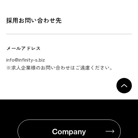
人物像
・ 新しい技術への探究心が強く、好奇心が旺盛な方
採用お問い合わせ先
・ ユーザーの体験向上にやりがいを感じる方
・ チームと一緒に成長していきたい方
メールアドレス
info@infinity-s.biz
※
求人企業様のお問い合わせはご遠慮ください。
Company