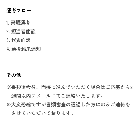
・ディレクションの実務経験
・ サーバーサイド言語（Python、Go、Node.js、
・ディレクションの実務経験
【歓迎スキル・経験】
選考フロー
・企画立案の実務経験
PHP、Java等）を用いたWebアプリケーション開発
・印刷に関わる知識
※歓迎スキルは必須ではありません。
・デザインの実務経験
1. 書類選考
経験（目安：3年以上）
・企画立案及びマーケティング職の経験
・ゲームやサービスなど何らかの立ち上げ経験
2. 担当者面談
・ Webフレームワーク（Django、Express.js、
・HTML／CSSに関する基本的な知識
・上流工程の経験
3. 代表面談
Laravel、Spring Boot等）の利用経験
・ユーザー目線を重視したノウハウや考え
4. 選考結果通知
・ データベース（MySQL、PostgreSQL等）の設
計・開発経験、SQL操作
・ Git等を利用したチーム開発の経験
その他
※
書類選考後、面接に進んでいただく場合はご応募から2
【歓迎スキル・経験】
週間以内にメールにてご連絡いたします。
※歓迎スキルは必須ではありません。
※
大変恐縮ですが書類審査の通過した方にのみご連絡を
技術面
させていただいております。
・ クラウドサービス（AWS、GCP、Azure等）の利
用経験